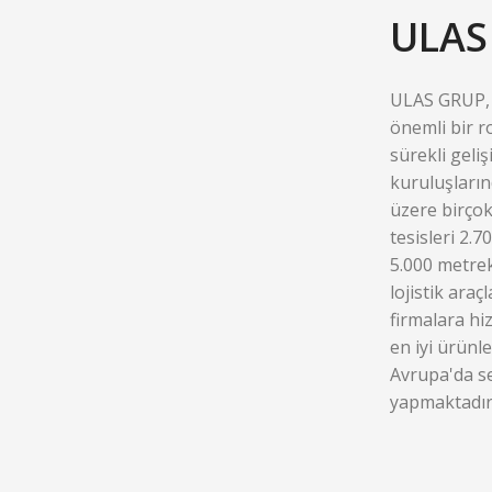
ULAS
ULAS GRUP, 
önemli bir r
sürekli geli
kuruluşların
üzere birçok
tesisleri 2.
5.000 metrek
lojistik araç
firmalara hi
en iyi ürünl
Avrupa'da se
yapmaktadır