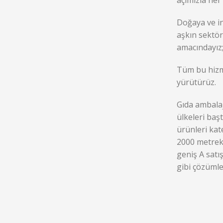
açımızla her
Doğaya ve in
aşkın sektör
amacındayız
Tüm bu hizme
yürütürüz.
Gıda ambalaj
ülkeleri baş
ürünleri kat
2000 metrek
geniş A satı
gibi çözüml