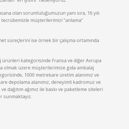
 zaman "en iyisini" hedefliyoruz.
sana olan sorumluluğumuzun yanı sıra, 16 yılı
 tecrübemizle müşterilerimizi "anlama"
;
t süreçlerini ise örnek bir çalışma ortamında
 ürünleri kategorisinde Fransa ve diğer Avrupa
ta olmak üzere müşterilerimize gıda ambalaj
egorisinde, 1000 metrekare üretim alanımız ve
are depolama alanımız, deneyimli kadromuz ve
ş ve dağıtım ağımız ile baskı ve paketleme siteleri
er sunmaktayız.