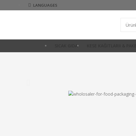
LANGUAGES
SICAK GIDA
KESE KAĞITLARII & PA