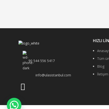
HIZLI Lİ
Anasay
Tüm ür
90 544 556 5417
Blog
İletişim
info@ulasistanbul.com