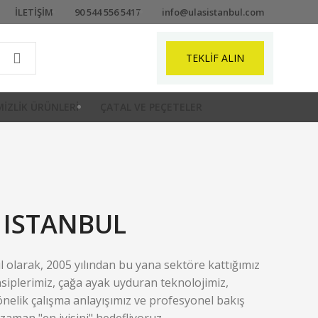
İLETIŞIM
90 544 556 5417
info@ulasistanbul.com
TEKLIF ALIN
IZLIK ÜRÜNLERI
ÇATAL VE PEÇETELER
 ISTANBUL
l olarak, 2005 yılından bu yana sektöre kattığımız
siplerimiz, çağa ayak uyduran teknolojimiz,
nelik çalışma anlayışımız ve profesyonel bakış