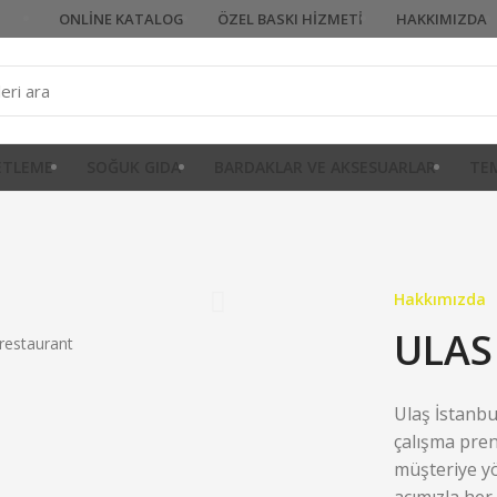
ONLINE KATALOG
ÖZEL BASKI HIZMETI
HAKKIMIZDA
KETLEME
SOĞUK GIDA
BARDAKLAR VE AKSESUARLAR
TEM
Hakkımızda
ULAS
Ulaş İstanbu
çalışma pren
müşteriye yö