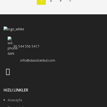
1
2
3
→
90 544 556 5417
info@ulasistanbul.com
HIZLI LİNKLER
Anasayfa