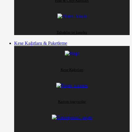
Fish & Chip Kutuları
Tabaklar ve kaseler
Kese Kağıtlarıı & Paketleme
Kese Kağıtları
Karton taşıyıcılar