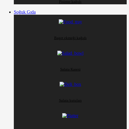
Pişirme kağıdı
Soğuk Gıda
Baget ekmeği kağıdı
Salata Kasesi
Salata kutuları