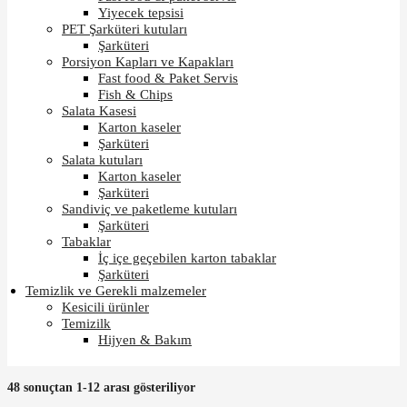
Yiyecek tepsisi
PET Şarküteri kutuları
Şarküteri
Porsiyon Kapları ve Kapakları
Fast food & Paket Servis
Fish & Chips
Salata Kasesi
Karton kaseler
Şarküteri
Salata kutuları
Karton kaseler
Şarküteri
Sandiviç ve paketleme kutuları
Şarküteri
Tabaklar
İç içe geçebilen karton tabaklar
Şarküteri
Temizlik ve Gerekli malzemeler
Kesicili ürünler
Temizilk
Hijyen & Bakım
48 sonuçtan 1-12 arası gösteriliyor