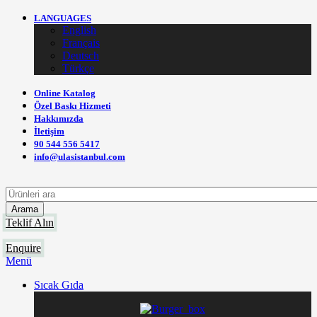
LANGUAGES
English
Français
Deutsch
Türkçe
Online Katalog
Özel Baskı Hizmeti
Hakkımızda
İletişim
90 544 556 5417
info@ulasistanbul.com
Arama
Teklif Alın
Enquire
Menü
Sıcak Gıda