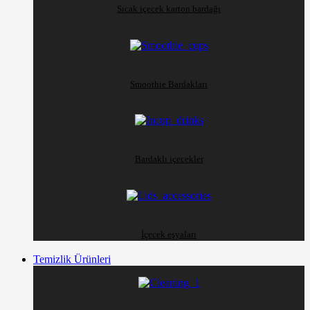
Sıcak içecek karton bardağı
Smoothie Bardakları
Bardaklı içecekler
İçecek eşyaları
Temizlik Ürünleri