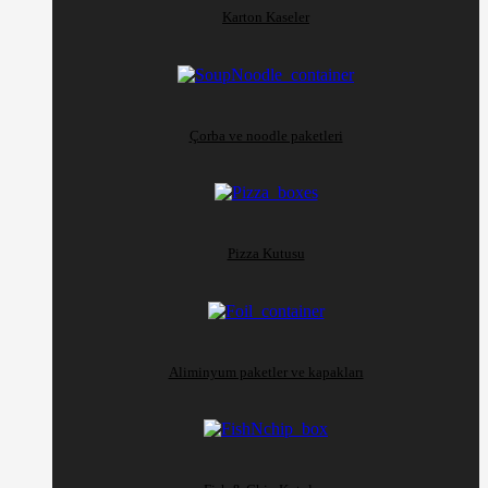
Karton Kaseler
Çorba ve noodle paketleri
Pizza Kutusu
Aliminyum paketler ve kapakları