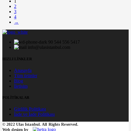
1
2
3
4
→
90 544 556 5417
info@ulasistanbul.com
HIZLI LİNKLER
Anasayfa
Tüm ürünler
Blog
İletişim
POLİTİKALAR
Gizlilik Politikası
İade ve İade Politikası
© 2022 Ulas Istanbul. All Rights Reserved.
Web design by