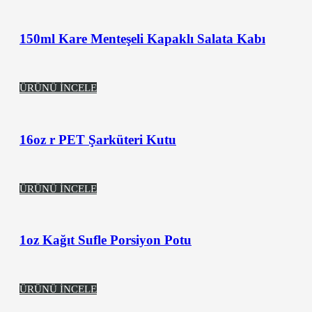
150ml Kare Menteşeli Kapaklı Salata Kabı
ÜRÜNÜ İNCELE
16oz r PET Şarküteri Kutu
ÜRÜNÜ İNCELE
1oz Kağıt Sufle Porsiyon Potu
ÜRÜNÜ İNCELE