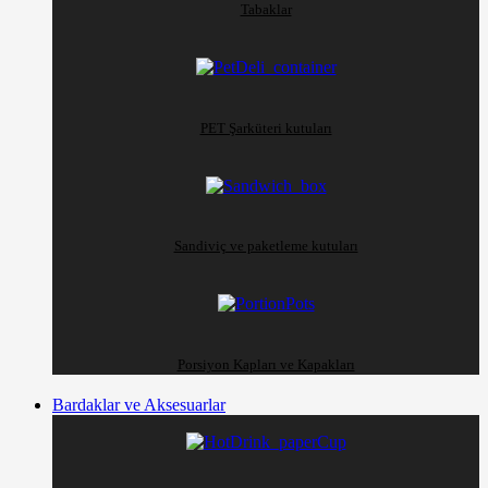
Tabaklar
PET Şarküteri kutuları
Sandiviç ve paketleme kutuları
Porsiyon Kapları ve Kapakları
Bardaklar ve Aksesuarlar