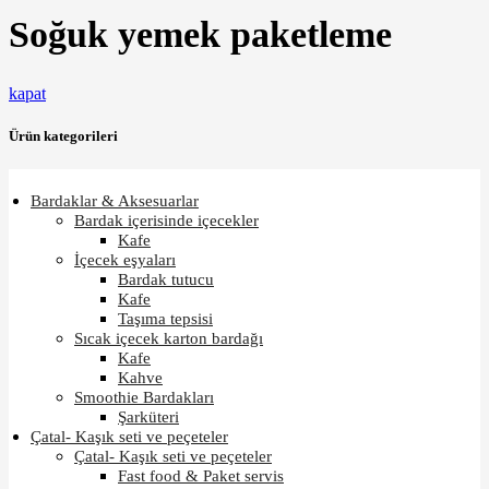
Soğuk yemek paketleme
kapat
Ürün kategorileri
Bardaklar & Aksesuarlar
Bardak içerisinde içecekler
Kafe
İçecek eşyaları
Bardak tutucu
Kafe
Taşıma tepsisi
Sıcak içecek karton bardağı
Kafe
Kahve
Smoothie Bardakları
Şarküteri
Çatal- Kaşık seti ve peçeteler
Çatal- Kaşık seti ve peçeteler
Fast food & Paket servis