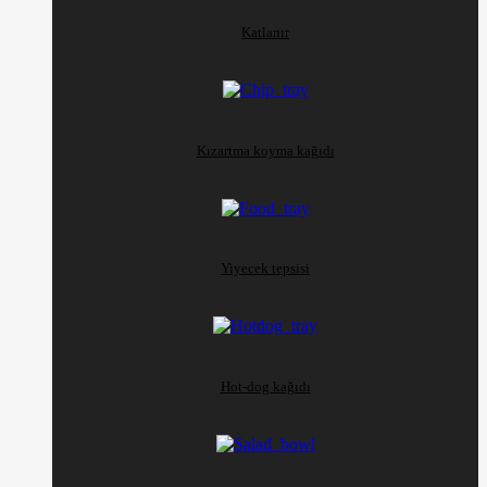
Katlanır
Kızartma koyma kağıdı
Yiyecek tepsisi
Hot-dog kağıdı