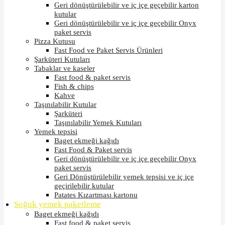
Geri dönüştürülebilir ve iç içe geçebilir karton
kutular
Geri dönüştürülebilir ve iç içe geçebilir Onyx
paket servis
Pizza Kutusu
Fast Food ve Paket Servis Ürünleri
Şarküteri Kutuları
Tabaklar ve kaseler
Fast food & paket servis
Fish & chips
Kahve
Taşınılabilir Kutular
Şarküteri
Taşınılabilir Yemek Kutuları
Yemek tepsisi
Baget ekmeği kağıdı
Fast Food & Paket servis
Geri dönüştürülebilir ve iç içe geçebilir Onyx
paket servis
Geri Dönüştürülebilir yemek tepsisi ve iç içe
geçirilebilir kutular
Patates Kızartması kartonu
Soğuk yemek paketleme
Baget ekmeği kağıdı
Fast food & paket servis