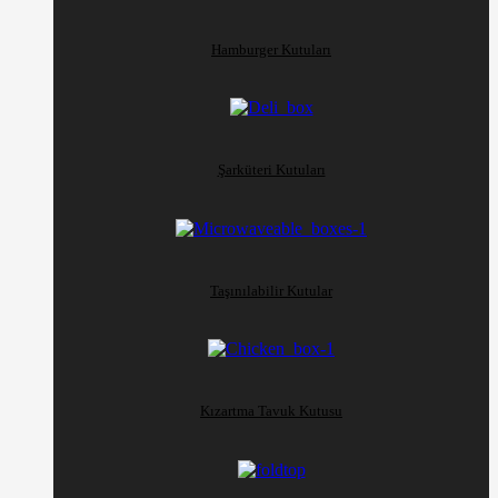
Hamburger Kutuları
Şarküteri Kutuları
Taşınılabilir Kutular
Kızartma Tavuk Kutusu