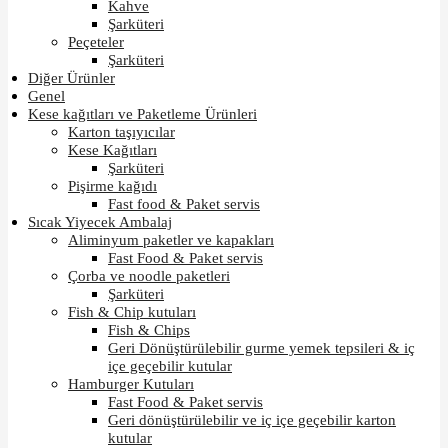
Kahve
Şarküteri
Peçeteler
Şarküteri
Diğer Ürünler
Genel
Kese kağıtları ve Paketleme Ürünleri
Karton taşıyıcılar
Kese Kağıtları
Şarküteri
Pişirme kağıdı
Fast food & Paket servis
Sıcak Yiyecek Ambalaj
Aliminyum paketler ve kapakları
Fast Food & Paket servis
Çorba ve noodle paketleri
Şarküteri
Fish & Chip kutuları
Fish & Chips
Geri Dönüştürülebilir gurme yemek tepsileri & iç
içe geçebilir kutular
Hamburger Kutuları
Fast Food & Paket servis
Geri dönüştürülebilir ve iç içe geçebilir karton
kutular