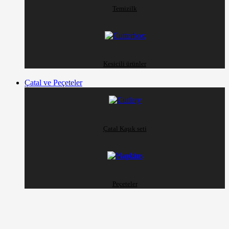
Temizilk
Kesicili ürünler
Çatal ve Peçeteler
Çatal Kaşık seti
Peçeteler