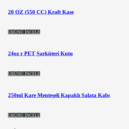
20 OZ (550 CC) Kraft Kase
ÜRÜNÜ İNCELE
24oz r PET Şarküteri Kutu
ÜRÜNÜ İNCELE
250ml Kare Menteşeli Kapaklı Salata Kabı
ÜRÜNÜ İNCELE