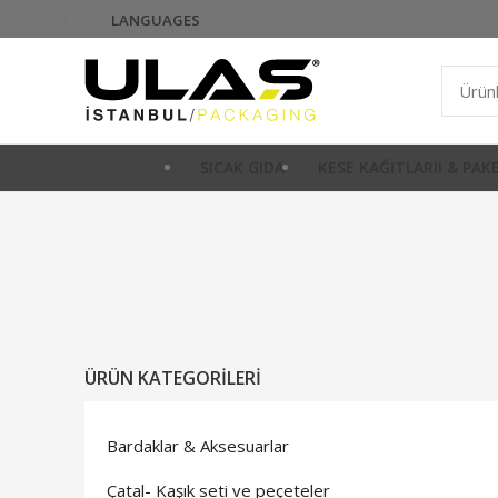
LANGUAGES
SICAK GIDA
KESE KAĞITLARII & PA
ÜRÜN KATEGORILERI
Bardaklar & Aksesuarlar
Çatal- Kaşık seti ve peçeteler