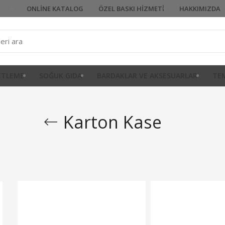
ONLINE KATALOG
ÖZEL BASKI HIZMETI
HAKKIMIZDA
KETLEME
SOĞUK GIDA
BARDAKLAR VE AKSESUARLAR
TEM
Karton Kase