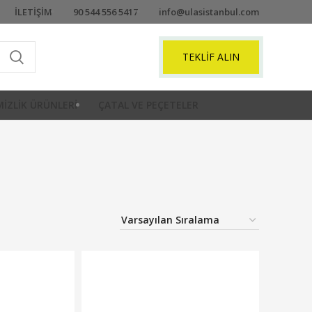
İLETIŞIM
90 544 556 5417
info@ulasistanbul.com
TEKLIF ALIN
IZLIK ÜRÜNLERI
ÇATAL VE PEÇETELER