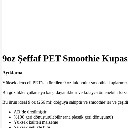
Büyütmek için tıklayın
9oz Şeffaf PET Smoothie Kupas
Açıklama
Yüksek dereceli PET’ten üretilen 9 oz’luk bodur smoothie kaplarımız ola
Bu gözlükler çatlamaya karşı dayanıklıdır ve kolayca önlenebilir kazalar
Bu ürün ideal 9 oz (266 ml) dolguya sahiptir ve smoothie’ler ve çeşitli
AB’de üretilmiştir
%100 geri dönüştürülebilir (ana plastik geri dönüşümü)
Yüksek kaliteli malzeme
Yüksek netlikte bitiş