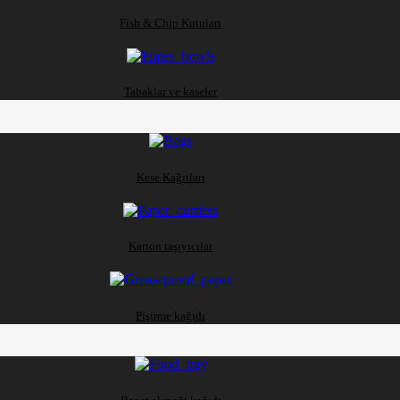
Fish & Chip Kutuları
Tabaklar ve kaseler
Kese Kağıtları
Karton taşıyıcılar
Pişirme kağıdı