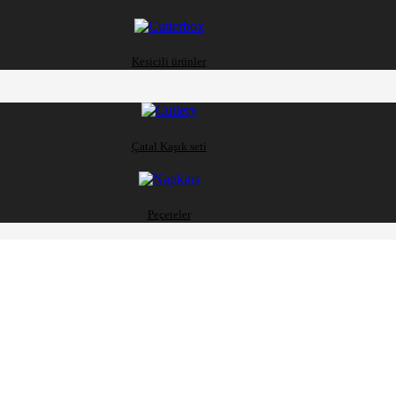
Kesicili ürünler
Çatal Kaşık seti
Peçeteler