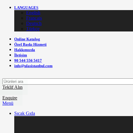
LANGUAGES
English
Français
Deutsch
Türkçe
Online Katalog
Özel Baskı Hizmeti
Hakkımızda
İletişim
90 544 556 5417
info@ulasistanbul.com
Teklif Alın
Enquire
Menü
Sıcak Gıda