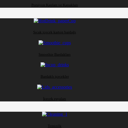
Porsiyon Kapları ve Kapakları
Sıcak içecek karton bardağı
Smoothie Bardakları
Bardaklı içecekler
İçecek eşyaları
Temizilk