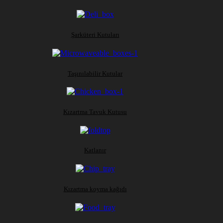
Şarküteri Kutuları
Taşınılabilir Kutular
Kızartma Tavuk Kutusu
Katlanır
Kızartma koyma kağıdı