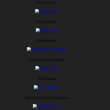
Yiyecek tepsisi
Hot-dog kağıdı
Karton Kaseler
Çorba ve noodle paketleri
Pizza Kutusu
Aliminyum paketler ve kapakları