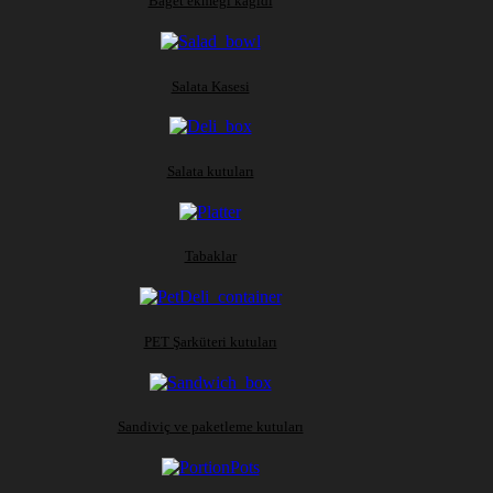
Baget ekmeği kağıdı
Salata Kasesi
Salata kutuları
Tabaklar
PET Şarküteri kutuları
Sandiviç ve paketleme kutuları