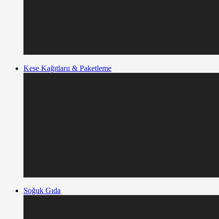
Kese Kağıtlarıı & Paketleme
Soğuk Gıda