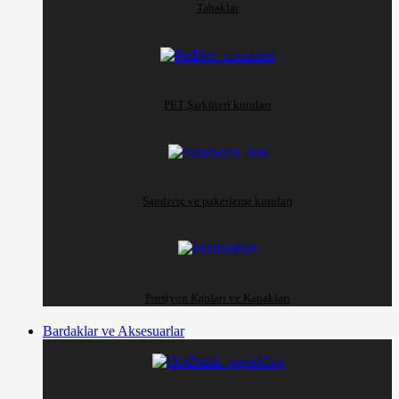
Tabaklar
PET Şarküteri kutuları
Sandiviç ve paketleme kutuları
Porsiyon Kapları ve Kapakları
Bardaklar ve Aksesuarlar