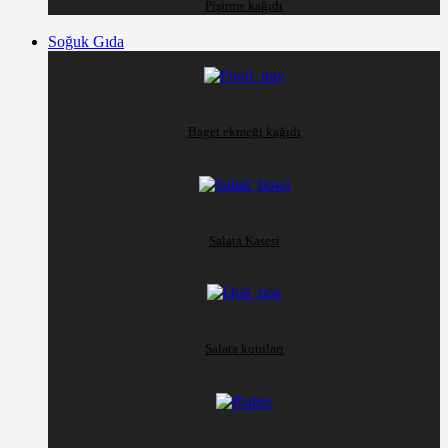
Pişirme kağıdı
Soğuk Gıda
Baget ekmeği kağıdı
Salata Kasesi
Salata kutuları