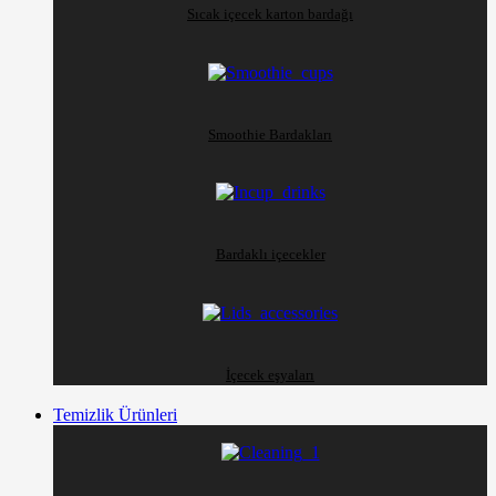
Sıcak içecek karton bardağı
Smoothie Bardakları
Bardaklı içecekler
İçecek eşyaları
Temizlik Ürünleri