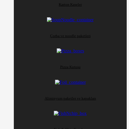
Karton Kaseler
Çorba ve noodle paketleri
Pizza Kutusu
Aliminyum paketler ve kapakları