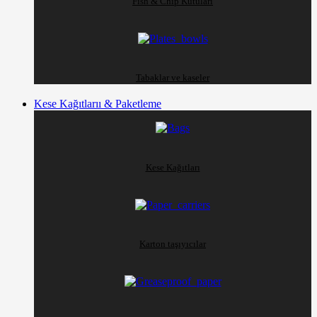
Fish & Chip Kutuları
Tabaklar ve kaseler
Kese Kağıtlarıı & Paketleme
Kese Kağıtları
Karton taşıyıcılar