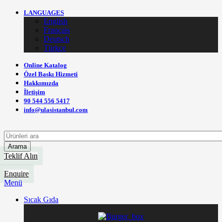
LANGUAGES
English
Français
Deutsch
Türkçe
Online Katalog
Özel Baskı Hizmeti
Hakkımızda
İletişim
90 544 556 5417
info@ulasistanbul.com
Arama
Teklif Alın
Enquire
Menü
Sıcak Gıda