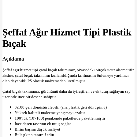
Büyütmek için tıklayın
Şeffaf Ağır Hizmet Tipi Plastik
Bıçak
Açıklama
Şeffaf ağır hizmet tipi çatal bıçak takımımız, piyasadaki birçok ucuz alternatifin
aksine, çatal bıçak takımının kullanıldığında kırılmasını önlemeye yardımcı
olan dayanıklı PS plastik malzemeden üretilmiştir. .
Çatal bıçak takımımız, görünümü daha da iyileştiren ve ek tutuş sağlayan sap
üzerinde ince bir desene sahiptir.
%100 geri dönüştürülebilir (ana plastik geri dönüşümü)
Yüksek kaliteli malzeme yapışmayı azaltır
100’lük (10×100) perakende paketlerde paketlenmiştir
İnce desen tasarımı ek tutuş sağlar
Birim başına düşük maliyet
Bulaşıktan tasarruf edin