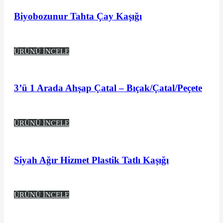
Biyobozunur Tahta Çay Kaşığı
ÜRÜNÜ İNCELE
3’ü 1 Arada Ahşap Çatal – Bıçak/Çatal/Peçete
ÜRÜNÜ İNCELE
Siyah Ağır Hizmet Plastik Tatlı Kaşığı
ÜRÜNÜ İNCELE