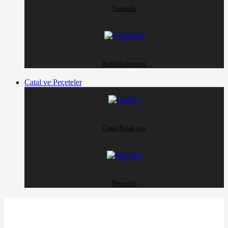
Temizilk
Kesicili ürünler
Çatal ve Peçeteler
Çatal Kaşık seti
Peçeteler