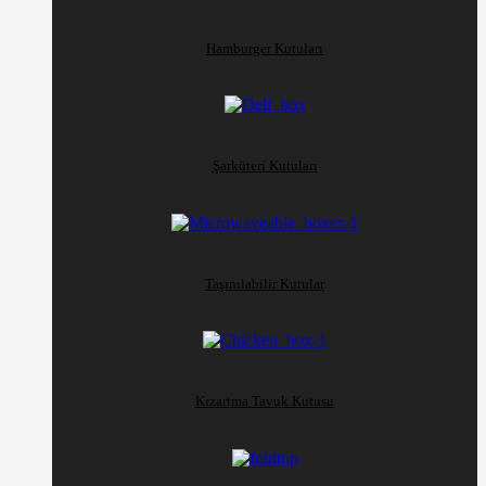
Hamburger Kutuları
Şarküteri Kutuları
Taşınılabilir Kutular
Kızartma Tavuk Kutusu