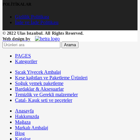
POLİTİKALAR
Gizlilik Politikası
İade ve İade Politikası
© 2022 Ulas Istanbul. All Rights Reserved.
Web design by
Arama
PAGES
Kategoriler
Sıcak Yiyecek Ambalaj
Kese kağıtları ve Paketleme Ürünleri
Soğuk yemek paketleme
Bardaklar & Aksesuarlar
Temizlik ve Gerekli malzemeler
Çatal- Kaşık seti ve peçeteler
Anasayfa
Hakkımızda
Mağaza
Markalı Ambalaj
Blog
Katalog