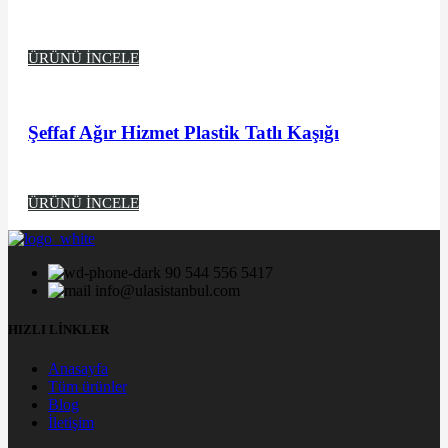
ÜRÜNÜ İNCELE
Şeffaf Ağır Hizmet Plastik Tatlı Kaşığı
ÜRÜNÜ İNCELE
90 544 556 5417
info@ulasistanbul.com
HIZLI LİNKLER
Anasayfa
Tüm ürünler
Blog
İletişim