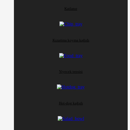
Katlanır
Kızartma koyma kağıdı
Yiyecek tepsisi
Hot-dog kağıdı