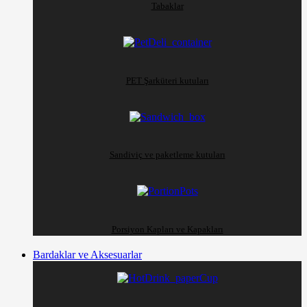
Tabaklar
PET Şarküteri kutuları
Sandiviç ve paketleme kutuları
Porsiyon Kapları ve Kapakları
Bardaklar ve Aksesuarlar