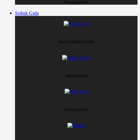
Pişirme kağıdı
Soğuk Gıda
Baget ekmeği kağıdı
Salata Kasesi
Salata kutuları