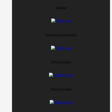
Katlanır
Kızartma koyma kağıdı
Yiyecek tepsisi
Hot-dog kağıdı