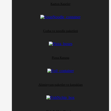
Karton Kaseler
Çorba ve noodle paketleri
Pizza Kutusu
Aliminyum paketler ve kapakları