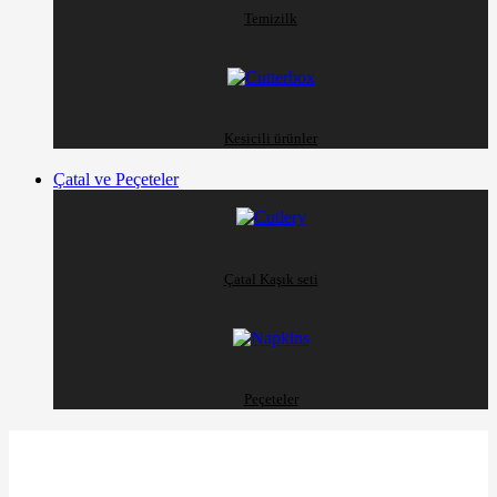
Temizilk
Kesicili ürünler
Çatal ve Peçeteler
Çatal Kaşık seti
Peçeteler