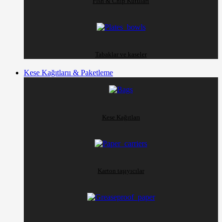
Fish & Chip Kutuları
Tabaklar ve kaseler
Kese Kağıtlarıı & Paketleme
Kese Kağıtları
Karton taşıyıcılar