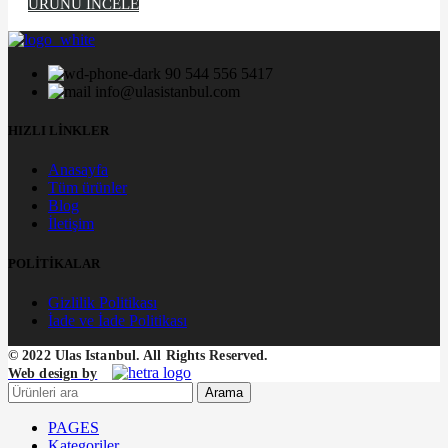
ÜRÜNÜ İNCELE
90 544 556 5417
info@ulasistanbul.com
HIZLI LİNKLER
Anasayfa
Tüm ürünler
Blog
İletişim
POLİTİKALAR
Gizlilik Politikası
İade ve İade Politikası
© 2022 Ulas Istanbul. All Rights Reserved.
Web design by
Arama
PAGES
Kategoriler