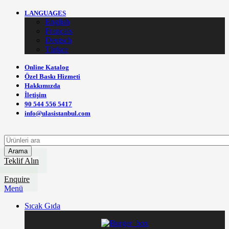
LANGUAGES
English
Français
Deutsch
Türkçe
Online Katalog
Özel Baskı Hizmeti
Hakkımızda
İletişim
90 544 556 5417
info@ulasistanbul.com
Arama
Teklif Alın
Enquire
Menü
Sıcak Gıda