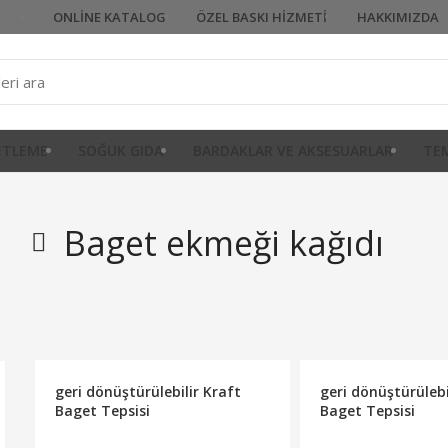
ONLINE KATALOG
ÖZEL BASKI HIZMETI
HAKKIMIZDA
KETLEME
SOĞUK GIDA
BARDAKLAR VE AKSESUARLAR
TEM
Baget ekmeği kağıdı
geri dönüştürülebilir Kraft
geri dönüştürülebi
Baget Tepsisi
Baget Tepsisi