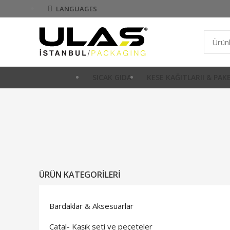
LANGUAGES
SICAK GIDA
KESE KAĞITLARII & PA
ÜRÜN KATEGORILERI
Bardaklar & Aksesuarlar
Çatal- Kaşık seti ve peçeteler