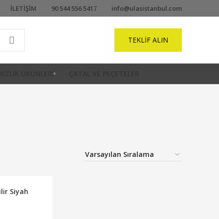
İLETIŞIM
90 544 556 5417
info@ulasistanbul.com
TEKLIF ALIN
IZLIK ÜRÜNLERI
ÇATAL VE PEÇETELER
lir Siyah