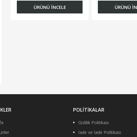
ÜRÜNÜ İNCELE
ÜRÜNÜ İN
NKLER
POLİTİKALAR
fa
Gizlilik Politikası
ünler
İade ve İade Politikası