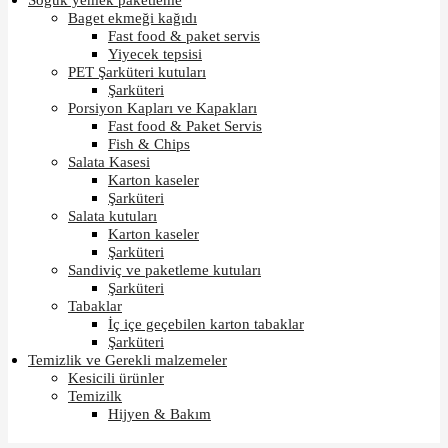
Soğuk yemek paketleme
Baget ekmeği kağıdı
Fast food & paket servis
Yiyecek tepsisi
PET Şarküteri kutuları
Şarküteri
Porsiyon Kapları ve Kapakları
Fast food & Paket Servis
Fish & Chips
Salata Kasesi
Karton kaseler
Şarküteri
Salata kutuları
Karton kaseler
Şarküteri
Sandiviç ve paketleme kutuları
Şarküteri
Tabaklar
İç içe geçebilen karton tabaklar
Şarküteri
Temizlik ve Gerekli malzemeler
Kesicili ürünler
Temizilk
Hijyen & Bakım