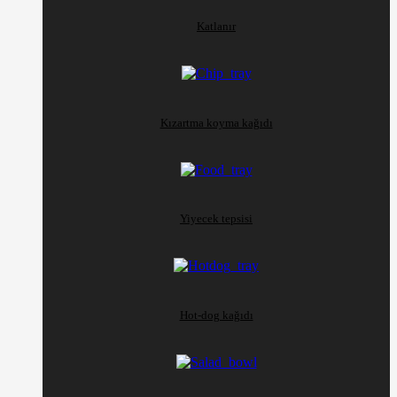
Katlanır
Kızartma koyma kağıdı
Yiyecek tepsisi
Hot-dog kağıdı