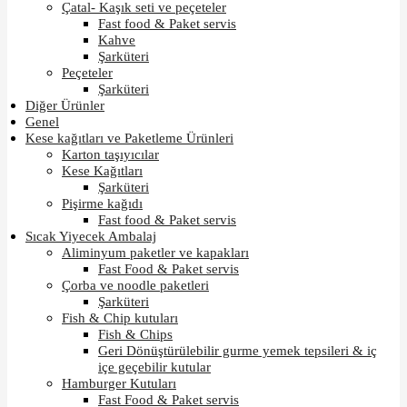
Çatal- Kaşık seti ve peçeteler
Fast food & Paket servis
Kahve
Şarküteri
Peçeteler
Şarküteri
Diğer Ürünler
Genel
Kese kağıtları ve Paketleme Ürünleri
Karton taşıyıcılar
Kese Kağıtları
Şarküteri
Pişirme kağıdı
Fast food & Paket servis
Sıcak Yiyecek Ambalaj
Aliminyum paketler ve kapakları
Fast Food & Paket servis
Çorba ve noodle paketleri
Şarküteri
Fish & Chip kutuları
Fish & Chips
Geri Dönüştürülebilir gurme yemek tepsileri & iç
içe geçebilir kutular
Hamburger Kutuları
Fast Food & Paket servis