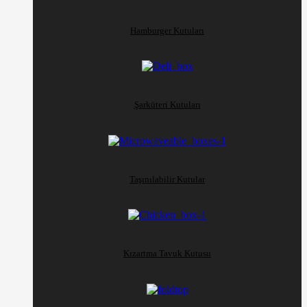
Hamburger Kutuları
Şarküteri Kutuları
Taşınılabilir Kutular
Kızartma Tavuk Kutusu