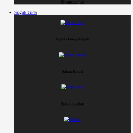
Pişirme kağıdı
Soğuk Gıda
Baget ekmeği kağıdı
Salata Kasesi
Salata kutuları