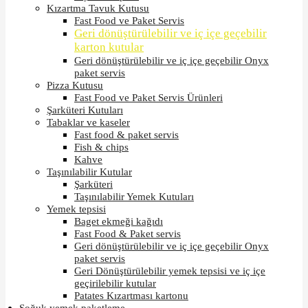
Kızartma Tavuk Kutusu
Fast Food ve Paket Servis
Geri dönüştürülebilir ve iç içe geçebilir
karton kutular
Geri dönüştürülebilir ve iç içe geçebilir Onyx
paket servis
Pizza Kutusu
Fast Food ve Paket Servis Ürünleri
Şarküteri Kutuları
Tabaklar ve kaseler
Fast food & paket servis
Fish & chips
Kahve
Taşınılabilir Kutular
Şarküteri
Taşınılabilir Yemek Kutuları
Yemek tepsisi
Baget ekmeği kağıdı
Fast Food & Paket servis
Geri dönüştürülebilir ve iç içe geçebilir Onyx
paket servis
Geri Dönüştürülebilir yemek tepsisi ve iç içe
geçirilebilir kutular
Patates Kızartması kartonu