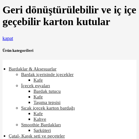
Geri dönüştürülebilir ve iç içe
geçebilir karton kutular
kapat
Ürün kategorileri
Bardaklar & Aksesuarlar
Bardak içerisinde içecekler
Kafe
İçecek eşyaları
Bardak tutucu
Kafe
Taşıma tepsisi
Sıcak içecek karton bardağı
Kafe
Kahve
Smoothie Bardakları
Şarküteri
Çatal- Kaşık seti ve peçeteler