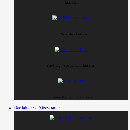
Tabaklar
PET Şarküteri kutuları
Sandiviç ve paketleme kutuları
Porsiyon Kapları ve Kapakları
Bardaklar ve Aksesuarlar