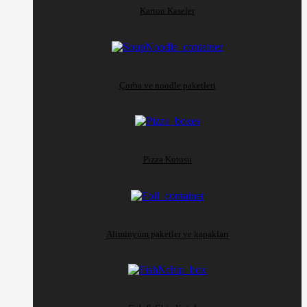
Karton Kaseler
Çorba ve noodle paketleri
Pizza Kutusu
Aliminyum paketler ve kapakları