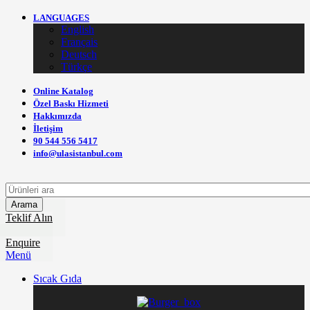
LANGUAGES
English
Français
Deutsch
Türkçe
Online Katalog
Özel Baskı Hizmeti
Hakkımızda
İletişim
90 544 556 5417
info@ulasistanbul.com
Arama
Teklif Alın
Enquire
Menü
Sıcak Gıda