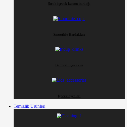
Sıcak içecek karton bardağı
Smoothie Bardakları
Bardaklı içecekler
İçecek eşyaları
Temizlik Ürünleri