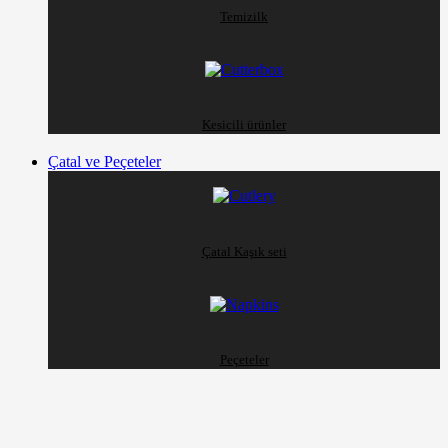
Temizilk
Kesicili ürünler
Çatal ve Peçeteler
Çatal Kaşık seti
Peçeteler