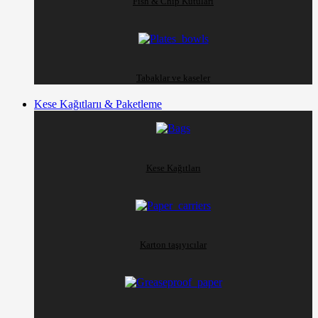
Fish & Chip Kutuları
Tabaklar ve kaseler
Kese Kağıtlarıı & Paketleme
Kese Kağıtları
Karton taşıyıcılar