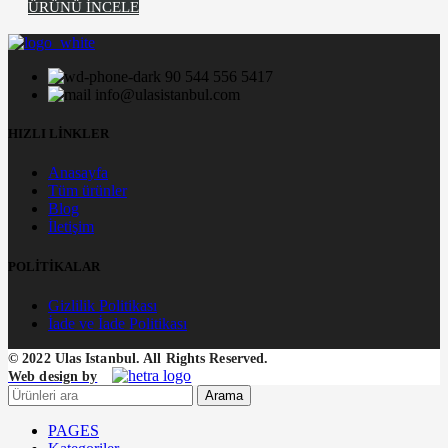
ÜRÜNÜ İNCELE
90 544 556 5417
info@ulasistanbul.com
HIZLI LİNKLER
Anasayfa
Tüm ürünler
Blog
İletişim
POLİTİKALAR
Gizlilik Politikası
İade ve İade Politikası
© 2022 Ulas Istanbul. All Rights Reserved.
Web design by
Arama
PAGES